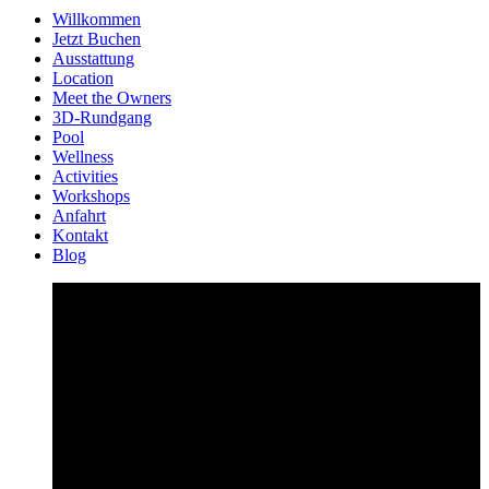
Willkommen
Jetzt Buchen
Ausstattung
Location
Meet the Owners
3D-Rundgang
Pool
Wellness
Activities
Workshops
Anfahrt
Kontakt
Blog