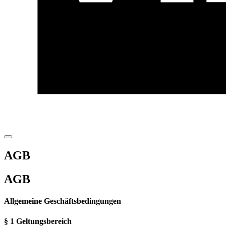
AGB
AGB
All­ge­mei­ne Ge­schäfts­be­din­gun­gen
§ 1 Geltungsbereich