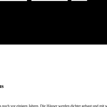
us
 noch vor einigen Jahren. Die Häuser werden dichter gebaut und mit w