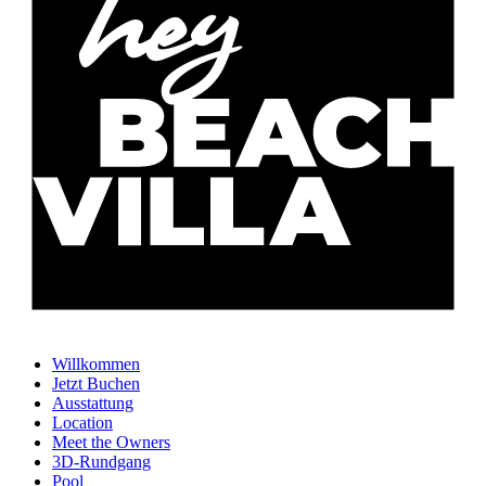
Willkommen
Jetzt Buchen
Ausstattung
Location
Meet the Owners
3D-Rundgang
Pool