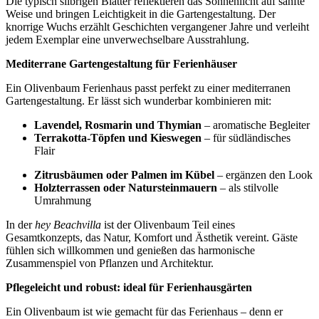
Die typisch silbrigen Blätter reflektieren das Sonnenlicht auf sanfte
Weise und bringen Leichtigkeit in die Gartengestaltung. Der
knorrige Wuchs erzählt Geschichten vergangener Jahre und verleiht
jedem Exemplar eine unverwechselbare Ausstrahlung.
Mediterrane Gartengestaltung für Ferienhäuser
Ein Olivenbaum Ferienhaus passt perfekt zu einer mediterranen
Gartengestaltung. Er lässt sich wunderbar kombinieren mit:
Lavendel, Rosmarin und Thymian
– aromatische Begleiter
Terrakotta-Töpfen und Kieswegen
– für südländisches
Flair
Zitrusbäumen oder Palmen im Kübel
– ergänzen den Look
Holzterrassen oder Natursteinmauern
– als stilvolle
Umrahmung
In der
hey Beachvilla
ist der Olivenbaum Teil eines
Gesamtkonzepts, das Natur, Komfort und Ästhetik vereint. Gäste
fühlen sich willkommen und genießen das harmonische
Zusammenspiel von Pflanzen und Architektur.
Pflegeleicht und robust: ideal für Ferienhausgärten
Ein Olivenbaum ist wie gemacht für das Ferienhaus – denn er